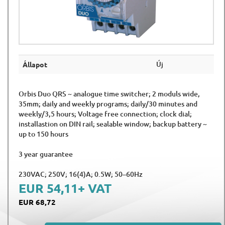
Új
Állapot
Orbis Duo QRS ~ analogue time switcher; 2 moduls wide,
35mm; daily and weekly programs; daily/30 minutes and
weekly/3,5 hours; Voltage free connection; clock dial;
installastion on DIN rail; sealable window; backup battery ~
up to 150 hours
3 year guarantee
230VAC; 250V; 16(4)A; 0.5W; 50–60Hz
EUR 54,11
+ VAT
EUR 68,72