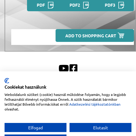
PDF
PDF2
PDF3
ADD TO SHOPPING CART
Cookiekat használunk
Sitemap
|
About Us
Weboldalunk sütiket (cookie) használ működése folyamán, hogy a legjobb
felhasználói élményt nyújthassa Önnek. A sütik használatát bármikor
Copyright © 2026
Lapanthera Kft.
Webbolt |
1047
Budapest
,
Váci út 15-19.
|
+36-30/539-
letilthatja! Bővebb információkat erről
Adatkezelési tájékoztatónkban
76-24
|
+36-1-613-5453
|
www.lapanthera.hu
olvashat.
Webbolt | webdesign és implementáció:
Webdream
Elfogad
Elutasít