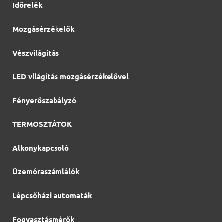
Időrelék
Mozgásérzékelők
Vészvilágítás
LED világítás mozgásérzékelővel
Fényerőszabályzó
TERMOSZTÁTOK
Alkonykapcsoló
Üzemóraszámlálók
Lépcsőházi automaták
Fogyasztásmérők