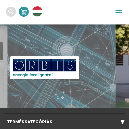
Togg
navi
▾
TERMÉKKATEGÓRIÁK